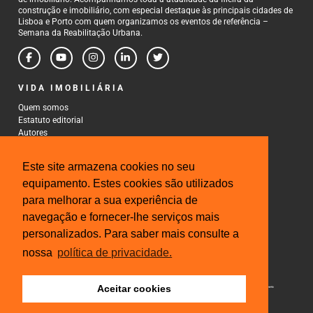
construção e imobiliário, com especial destaque às principais cidades de
Lisboa e Porto com quem organizamos os eventos de referência –
Semana da Reabilitação Urbana.
VIDA IMOBILIÁRIA
Quem somos
Estatuto editorial
Autores
Política de Privacidade
Termos e Condições de Uso
Este site armazena cookies no seu
CONTACTOS
equipamento. Estes cookies são utilizados
para melhorar a sua experiência de
Rua Gonçalo Cristovão, 185 - 6º
4000-269 Porto
navegação e fornecer-lhe serviços mais
Tel: 222 085 009
personalizados. Para saber mais consulte a
Fax: 222 085 010
Email: gestao@iberinmo.com
nossa
política de privacidade.
Aceitar cookies