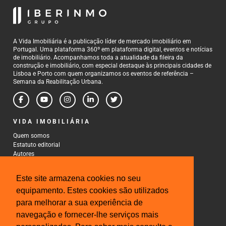
A Vida Imobiliária é a publicação líder de mercado imobiliário em
Portugal. Uma plataforma 360º em plataforma digital, eventos e notícias
de imobiliário. Acompanhamos toda a atualidade da fileira da
construção e imobiliário, com especial destaque às principais cidades de
Lisboa e Porto com quem organizamos os eventos de referência –
Semana da Reabilitação Urbana.
VIDA IMOBILIÁRIA
Quem somos
Estatuto editorial
Autores
Política de Privacidade
Termos e Condições de Uso
Este site armazena cookies no seu
CONTACTOS
equipamento. Estes cookies são utilizados
para melhorar a sua experiência de
Rua Gonçalo Cristovão, 185 - 6º
4000-269 Porto
navegação e fornecer-lhe serviços mais
Tel: 222 085 009