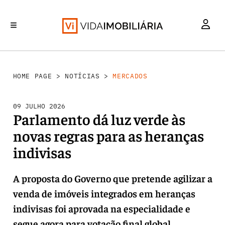
MERCADOS
INVESTIMENTO
REABILITAÇÃO URBANA
RETALHO
HABITAÇÃO
HOME PAGE
>
NOTÍCIAS
>
MERCADOS
09 JULHO 2026
Parlamento dá luz verde às
novas regras para as heranças
indivisas
A proposta do Governo que pretende agilizar a
venda de imóveis integrados em heranças
indivisas foi aprovada na especialidade e
segue agora para votação final global,