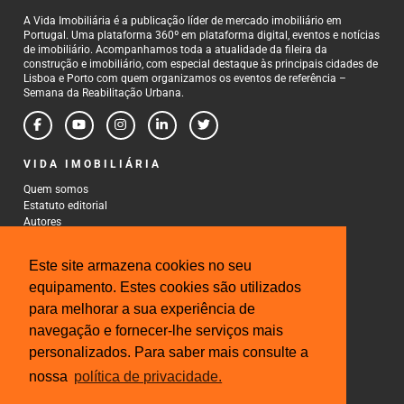
A Vida Imobiliária é a publicação líder de mercado imobiliário em
Portugal. Uma plataforma 360º em plataforma digital, eventos e notícias
de imobiliário. Acompanhamos toda a atualidade da fileira da
construção e imobiliário, com especial destaque às principais cidades de
Lisboa e Porto com quem organizamos os eventos de referência –
Semana da Reabilitação Urbana.
VIDA IMOBILIÁRIA
Quem somos
Estatuto editorial
Autores
Política de Privacidade
Termos e Condições de Uso
Este site armazena cookies no seu
CONTACTOS
equipamento. Estes cookies são utilizados
para melhorar a sua experiência de
Rua Gonçalo Cristovão, 185 - 6º
4000-269 Porto
navegação e fornecer-lhe serviços mais
Tel: 222 085 009
personalizados. Para saber mais consulte a
Fax: 222 085 010
Email: gestao@iberinmo.com
nossa
política de privacidade.