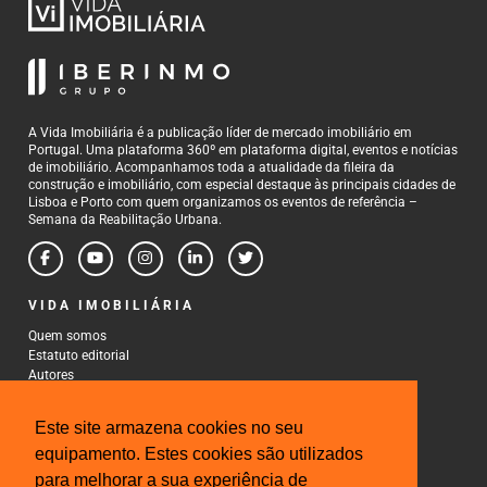
A Vida Imobiliária é a publicação líder de mercado imobiliário em
Portugal. Uma plataforma 360º em plataforma digital, eventos e notícias
de imobiliário. Acompanhamos toda a atualidade da fileira da
construção e imobiliário, com especial destaque às principais cidades de
Lisboa e Porto com quem organizamos os eventos de referência –
Semana da Reabilitação Urbana.
VIDA IMOBILIÁRIA
Quem somos
Estatuto editorial
Autores
Política de Privacidade
Termos e Condições de Uso
Este site armazena cookies no seu
CONTACTOS
equipamento. Estes cookies são utilizados
para melhorar a sua experiência de
Rua Gonçalo Cristovão, 185 - 6º