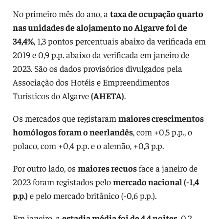
No primeiro mês do ano, a
taxa de ocupação quarto
nas unidades de alojamento no Algarve foi de
34,4%
, 1,3 pontos percentuais abaixo da verificada em
2019 e 0,9 p.p. abaixo da verificada em janeiro de
2023. São os dados provisórios divulgados pela
Associação dos Hotéis e Empreendimentos
Turísticos do Algarve
(AHETA)
.
Os mercados que registaram
maiores crescimentos
homólogos foram o neerlandês
, com +0,5 p.p., o
polaco, com +0,4 p.p. e o alemão, +0,3 p.p.
Por outro lado, os
maiores recuos
face a janeiro de
2023 foram registados pelo
mercado nacional (-1,4
p.p.)
e pelo mercado britânico (-0,6 p.p.).
Em janeiro, a
estadia média foi de 4,4 noites
, 0,2