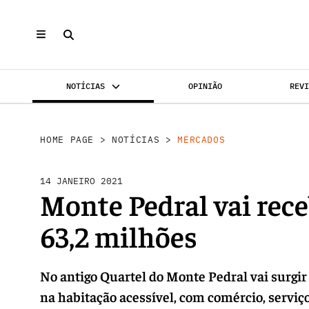
NOTÍCIAS
OPINIÃO
REV
MERCADOS
INVESTIMENTO
REABILI
HOME PAGE
>
NOTÍCIAS
>
MERCADOS
14 JANEIRO 2021
Monte Pedral vai rec
63,2 milhões
No antigo Quartel do Monte Pedral vai surgi
na habitação acessível, com comércio, serviç