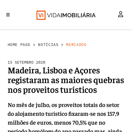
MERCADOS
INVESTIMENTO
REABILITAÇÃO URBANA
RETALHO
HABITAÇÃO
HOME PAGE
>
NOTÍCIAS
>
MERCADOS
15 SETEMBRO 2020
Madeira, Lisboa e Açores
registaram as maiores quebras
nos proveitos turísticos
No mês de julho, os proveitos totais do setor
do alojamento turístico fixaram-se nos 157,9
milhões de euros, menos 70,5% que no
período homólogo do ano passado mas, ainda