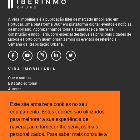
A Vida Imobiliária é a publicação líder de mercado imobiliário em
Portugal. Uma plataforma 360º em plataforma digital, eventos e notícias
de imobiliário. Acompanhamos toda a atualidade da fileira da
construção e imobiliário, com especial destaque às principais cidades de
Lisboa e Porto com quem organizamos os eventos de referência –
Semana da Reabilitação Urbana.
VIDA IMOBILIÁRIA
Quem somos
Estatuto editorial
Autores
Política de Privacidade
Termos e Condições de Uso
Este site armazena cookies no seu
CONTACTOS
equipamento. Estes cookies são utilizados
para melhorar a sua experiência de
Rua Gonçalo Cristovão, 185 - 6º
4000-269 Porto
navegação e fornecer-lhe serviços mais
Tel: 222 085 009
personalizados. Para saber mais consulte a
Fax: 222 085 010