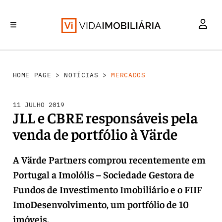
MERCADOS
INVESTIMENTO
REABILITAÇÃO URBANA
RETALHO
HABITAÇÃO
HOME PAGE
>
NOTÍCIAS
>
MERCADOS
11 JULHO 2019
JLL e CBRE responsáveis pela
venda de portfólio à Värde
A Värde Partners comprou recentemente em
Portugal a Imolólis – Sociedade Gestora de
Fundos de Investimento Imobiliário e o FIIF
ImoDesenvolvimento, um portfólio de 10
imóveis.