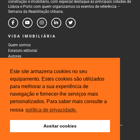
construção e imobiliário, com especial destaque às principais cidades de
Lisboa e Porto com quem organizamos os eventos de referência –
Semana da Reabilitação Urbana.
VIDA IMOBILIÁRIA
Quem somos
Estatuto editorial
Autores
Política de Privacidade
Termos e Condições de Uso
Este site armazena cookies no seu
CONTACTOS
equipamento. Estes cookies são utilizados
para melhorar a sua experiência de
Rua Gonçalo Cristovão, 185 - 6º
4000-269 Porto
navegação e fornecer-lhe serviços mais
Tel: 222 085 009
personalizados. Para saber mais consulte a
Fax: 222 085 010
Email: gestao@iberinmo.com
nossa
política de privacidade.
Aceitar cookies