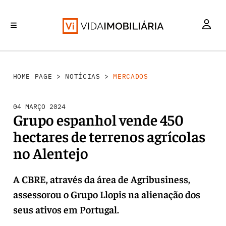
MERCADOS
INVESTIMENTO
REABILITAÇÃO URBANA
RETALHO
HABITAÇÃO
HOME PAGE
>
NOTÍCIAS
>
MERCADOS
04 MARÇO 2024
Grupo espanhol vende 450
hectares de terrenos agrícolas
no Alentejo
A CBRE, através da área de Agribusiness,
assessorou o Grupo Llopis na alienação dos
seus ativos em Portugal.