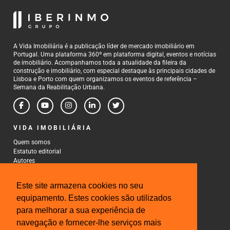
A Vida Imobiliária é a publicação líder de mercado imobiliário em
Portugal. Uma plataforma 360º em plataforma digital, eventos e notícias
de imobiliário. Acompanhamos toda a atualidade da fileira da
construção e imobiliário, com especial destaque às principais cidades de
Lisboa e Porto com quem organizamos os eventos de referência –
Semana da Reabilitação Urbana.
VIDA IMOBILIÁRIA
Quem somos
Estatuto editorial
Autores
Política de Privacidade
Termos e Condições de Uso
Este site armazena cookies no seu
CONTACTOS
equipamento. Estes cookies são utilizados
para melhorar a sua experiência de
Rua Gonçalo Cristovão, 185 - 6º
4000-269 Porto
navegação e fornecer-lhe serviços mais
Tel: 222 085 009