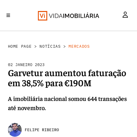
MERCADOS
INVESTIMENTO
REABILITAÇÃO URBANA
RETALHO
HABITAÇÃO
HOME PAGE
>
NOTÍCIAS
>
MERCADOS
02 JANEIRO 2023
Garvetur aumentou faturação
em 38,5% para €190M
A imobiliária nacional somou 644 transações
até novembro.
FELIPE RIBEIRO