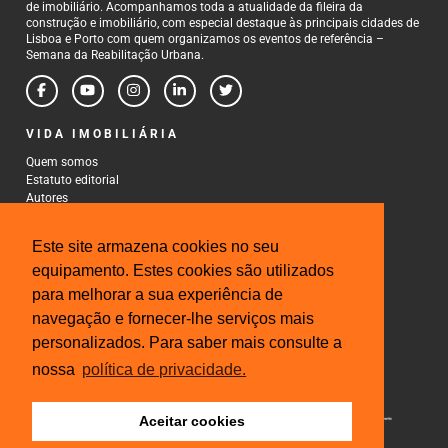
de imobiliário. Acompanhamos toda a atualidade da fileira da
construção e imobiliário, com especial destaque às principais cidades de
Lisboa e Porto com quem organizamos os eventos de referência –
Semana da Reabilitação Urbana.
VIDA IMOBILIÁRIA
Quem somos
Estatuto editorial
Autores
Política de Privacidade
Termos e Condições de Uso
Este site armazena cookies no seu
CONTACTOS
equipamento. Estes cookies são utilizados
para melhorar a sua experiência de
Rua Gonçalo Cristovão, 185 - 6º
4000-269 Porto
navegação e fornecer-lhe serviços mais
Tel: 222 085 009
personalizados. Para saber mais consulte a
Fax: 222 085 010
Email: gestao@iberinmo.com
nossa
política de privacidade.
Aceitar cookies