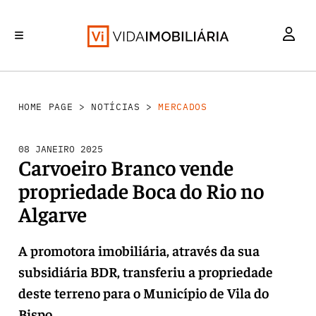
MERCADOS
INVESTIMENTO
REABILITAÇÃO URBANA
RETALHO
HABITAÇÃO
HOME PAGE
>
NOTÍCIAS
>
MERCADOS
08 JANEIRO 2025
Carvoeiro Branco vende
propriedade Boca do Rio no
Algarve
A promotora imobiliária, através da sua
subsidiária BDR, transferiu a propriedade
deste terreno para o Município de Vila do
Bispo.