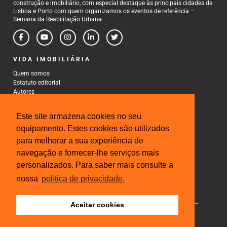
construção e imobiliário, com especial destaque às principais cidades de
Lisboa e Porto com quem organizamos os eventos de referência –
Semana da Reabilitação Urbana.
VIDA IMOBILIÁRIA
Quem somos
Estatuto editorial
Autores
Política de Privacidade
Termos e Condições de Uso
Este site armazena cookies no seu
CONTACTOS
equipamento. Estes cookies são utilizados
para melhorar a sua experiência de
Rua Gonçalo Cristovão, 185 - 6º
4000-269 Porto
navegação e fornecer-lhe serviços mais
Tel: 222 085 009
personalizados. Para saber mais consulte a
Fax: 222 085 010
Email: gestao@iberinmo.com
nossa
política de privacidade.
Aceitar cookies