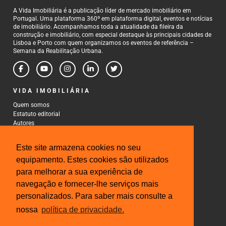
A Vida Imobiliária é a publicação líder de mercado imobiliário em
Portugal. Uma plataforma 360º em plataforma digital, eventos e notícias
de imobiliário. Acompanhamos toda a atualidade da fileira da
construção e imobiliário, com especial destaque às principais cidades de
Lisboa e Porto com quem organizamos os eventos de referência –
Semana da Reabilitação Urbana.
VIDA IMOBILIÁRIA
Quem somos
Estatuto editorial
Autores
Política de Privacidade
Termos e Condições de Uso
Este site armazena cookies no seu
CONTACTOS
equipamento. Estes cookies são utilizados
para melhorar a sua experiência de
Rua Gonçalo Cristovão, 185 - 6º
4000-269 Porto
navegação e fornecer-lhe serviços mais
Tel: 222 085 009
personalizados. Para saber mais consulte a
Fax: 222 085 010
Email: gestao@iberinmo.com
nossa
política de privacidade.