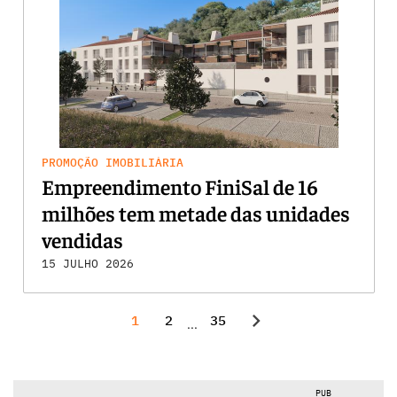
PROMOÇÃO IMOBILIÁRIA
Empreendimento FiniSal de 16
milhões tem metade das unidades
vendidas
15 JULHO 2026
chevron_right
1
2
35
...
PUB