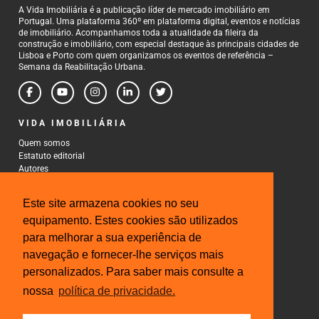
A Vida Imobiliária é a publicação líder de mercado imobiliário em
Portugal. Uma plataforma 360º em plataforma digital, eventos e notícias
de imobiliário. Acompanhamos toda a atualidade da fileira da
construção e imobiliário, com especial destaque às principais cidades de
Lisboa e Porto com quem organizamos os eventos de referência –
Semana da Reabilitação Urbana.
VIDA IMOBILIÁRIA
Quem somos
Estatuto editorial
Autores
Política de Privacidade
Termos e Condições de Uso
Este site armazena cookies no seu
CONTACTOS
equipamento. Estes cookies são utilizados
para melhorar a sua experiência de
Rua Gonçalo Cristovão, 185 - 6º
4000-269 Porto
navegação e fornecer-lhe serviços mais
Tel: 222 085 009
personalizados. Para saber mais consulte a
Fax: 222 085 010
Email: gestao@iberinmo.com
nossa
política de privacidade.