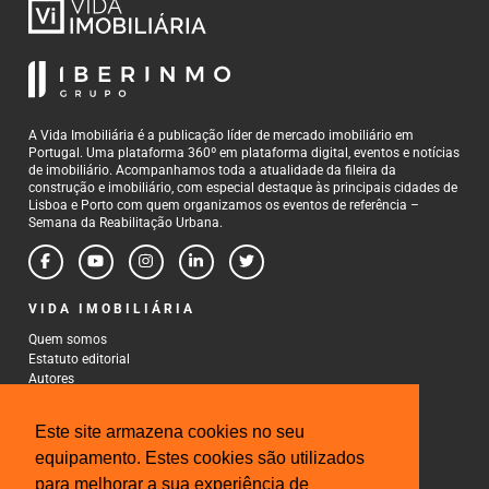
A Vida Imobiliária é a publicação líder de mercado imobiliário em
Portugal. Uma plataforma 360º em plataforma digital, eventos e notícias
de imobiliário. Acompanhamos toda a atualidade da fileira da
construção e imobiliário, com especial destaque às principais cidades de
Lisboa e Porto com quem organizamos os eventos de referência –
Semana da Reabilitação Urbana.
VIDA IMOBILIÁRIA
Quem somos
Estatuto editorial
Autores
Política de Privacidade
Termos e Condições de Uso
Este site armazena cookies no seu
CONTACTOS
equipamento. Estes cookies são utilizados
para melhorar a sua experiência de
Rua Gonçalo Cristovão, 185 - 6º