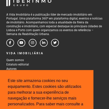
A Vida Imobiliária é a publicação líder de mercado imobiliário em
Portugal. Uma plataforma 360º em plataforma digital, eventos e notícias
de imobiliário. Acompanhamos toda a atualidade da fileira da
construção e imobiliário, com especial destaque às principais cidades de
Lisboa e Porto com quem organizamos os eventos de referência –
Semana da Reabilitação Urbana.
VIDA IMOBILIÁRIA
Quem somos
Estatuto editorial
Autores
Política de Privacidade
Termos e Condições de Uso
Este site armazena cookies no seu
CONTACTOS
equipamento. Estes cookies são utilizados
para melhorar a sua experiência de
Rua Gonçalo Cristovão, 185 - 6º
4000-269 Porto
navegação e fornecer-lhe serviços mais
Tel: 222 085 009
personalizados. Para saber mais consulte a
Fax: 222 085 010