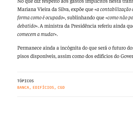
No que diz respeito aos gastos implícitos nesta trans
Mariana Vieira da Silva, expõe que «
a contabilização 
forma como é ocupado
», sublinhando que «
como não pod
debatido
». A ministra da Presidência referiu ainda q
comecem a mudar
».
Permanece ainda a incógnita do que será o futuro d
pisos disponíveis, assim como dos edifícios do Gove
TÓPICOS
BANCA
,
EDIFÍCIOS
,
CGD