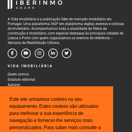
A Vida Imobiliária é a publicação líder de mercado imobiliário em
Portugal. Uma plataforma 360º em plataforma digital, eventos e notícias
de imobiliário. Acompanhamos toda a atualidade da fileira da
construção e imobiliário, com especial destaque às principais cidades de
Lisboa e Porto com quem organizamos os eventos de referência –
Semana da Reabilitação Urbana.
VIDA IMOBILIÁRIA
Quem somos
Estatuto editorial
Autores
Política de Privacidade
Termos e Condições de Uso
Este site armazena cookies no seu
CONTACTOS
equipamento. Estes cookies são utilizados
para melhorar a sua experiência de
Rua Gonçalo Cristovão, 185 - 6º
4000-269 Porto
navegação e fornecer-lhe serviços mais
Tel: 222 085 009
personalizados. Para saber mais consulte a
Fax: 222 085 010