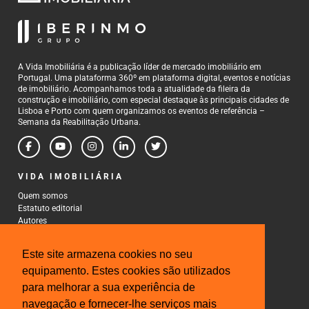
A Vida Imobiliária é a publicação líder de mercado imobiliário em
Portugal. Uma plataforma 360º em plataforma digital, eventos e notícias
de imobiliário. Acompanhamos toda a atualidade da fileira da
construção e imobiliário, com especial destaque às principais cidades de
Lisboa e Porto com quem organizamos os eventos de referência –
Semana da Reabilitação Urbana.
VIDA IMOBILIÁRIA
Quem somos
Estatuto editorial
Autores
Política de Privacidade
Termos e Condições de Uso
Este site armazena cookies no seu
CONTACTOS
equipamento. Estes cookies são utilizados
para melhorar a sua experiência de
Rua Gonçalo Cristovão, 185 - 6º
4000-269 Porto
navegação e fornecer-lhe serviços mais