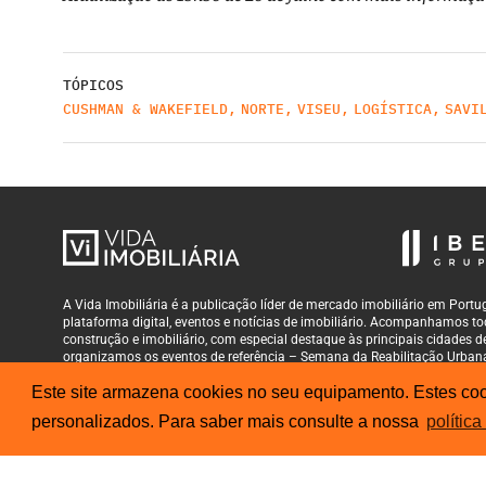
TÓPICOS
CUSHMAN & WAKEFIELD
,
NORTE
,
VISEU
,
LOGÍSTICA
,
SAVI
A Vida Imobiliária é a publicação líder de mercado imobiliário em Por
plataforma digital, eventos e notícias de imobiliário. Acompanhamos tod
construção e imobiliário, com especial destaque às principais cidades
organizamos os eventos de referência – Semana da Reabilitação Urban
Este site armazena cookies no seu equipamento. Estes cook
personalizados. Para saber mais consulte a nossa
política
© 2026
Grupo Iberinmo
All rights reserved. | Powered by
Evolutio