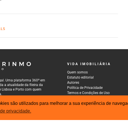
LLS
VIDA IMOBILIÁRIA
Quem somos
Estatuto editorial
tugal. Uma plataforma 360º em
Autores
a a atualidade da fileira da
Política de Privacidade
 de Lisboa e Porto com quem
Termos e Condições de Uso
a.
ies são utilizados para melhorar a sua experiência de navegaç
 de privacidade.