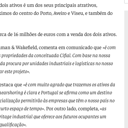
dois ativos é um dos seus principais atrativos,
imos do centro do Porto, Aveiro e Viseu, e também do
.
erca de 16 milhões de euros com a venda dos dois ativos.
Cushman & Wakefield, comenta em comunicado que
«é com
propriedades da conceituada Cifial. Com base na nossa
a procura por unidades industriais e logísticas no nosso
r este projeto».
 destaca que
«é com muito agrado que trazemos os ativos da
earshoring é clara e Portugal se afirma como um destino
cialização permitirão às empresas que têm o nosso país no
urto espaço de tempo»
. Por outro lado, completa,
«as
eritage industrial que oferece aos futuros ocupantes um
ualificação».