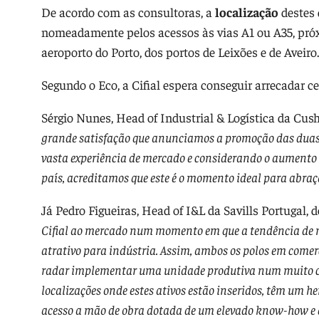
De acordo com as consultoras, a
localização
destes 
nomeadamente pelos acessos às vias A1 ou A35, próx
aeroporto do Porto, dos portos de Leixões e de Aveiro
Segundo o Eco, a Cifial espera conseguir arrecadar c
Sérgio Nunes, Head of Industrial & Logística da 
grande satisfação que anunciamos a promoção das duas 
vasta experiência de mercado e considerando o aumento d
país, acreditamos que este é o momento ideal para abraça
Já Pedro Figueiras, Head of I&L da Savills Portugal,
Cifial ao mercado num momento em que a tendência de n
atrativo para indústria. Assim, ambos os polos em comer
radar implementar uma unidade produtiva num muito c
localizações onde estes ativos estão inseridos, têm um h
acesso a mão de obra dotada de um elevado know-how e q