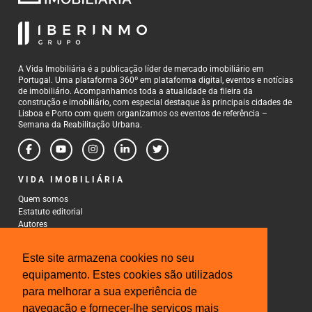
A Vida Imobiliária é a publicação líder de mercado imobiliário em
Portugal. Uma plataforma 360º em plataforma digital, eventos e notícias
de imobiliário. Acompanhamos toda a atualidade da fileira da
construção e imobiliário, com especial destaque às principais cidades de
Lisboa e Porto com quem organizamos os eventos de referência –
Semana da Reabilitação Urbana.
VIDA IMOBILIÁRIA
Quem somos
Estatuto editorial
Autores
Política de Privacidade
Termos e Condições de Uso
Este site armazena cookies no seu
CONTACTOS
equipamento. Estes cookies são utilizados
para melhorar a sua experiência de
Rua Gonçalo Cristovão, 185 - 6º
4000-269 Porto
navegação e fornecer-lhe serviços mais