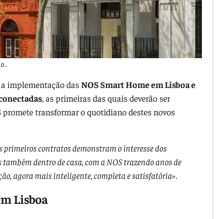
LO.
a a implementação das
NOS Smart Home em Lisboa e
e conectadas
, as primeiras das quais deverão ser
S promete transformar o quotidiano destes novos
s primeiros contratos demonstram o interesse dos
is também dentro de casa, com a NOS trazendo anos de
ção, agora mais inteligente, completa e satisfatória
».
em Lisboa