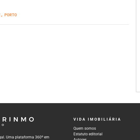
E
,
PORTO
VIDA IMOBILIÁRIA
Quem somos
Estatuto editorial
tugal. Uma plataforma 360º em
Autores