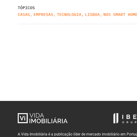
TÓPICOS
CASAS
,
EMPRESAS
,
TECNOLOGIA
,
LISBOA
,
NOS SMART HOM
A Vida Imobiliária é a publicação líder de mercado imobiliário em Por