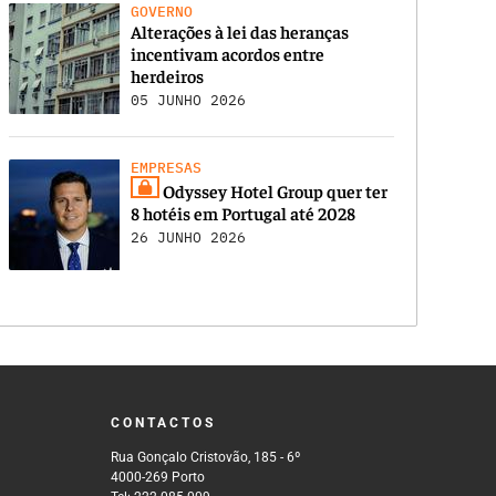
GOVERNO
Alterações à lei das heranças
incentivam acordos entre
herdeiros
05 JUNHO 2026
EMPRESAS
Odyssey Hotel Group quer ter
8 hotéis em Portugal até 2028
26 JUNHO 2026
CONTACTOS
Rua Gonçalo Cristovão, 185 - 6º
4000-269 Porto