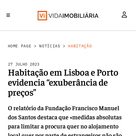
HABITAÇÃO
INVESTIMENTO
MERCADOS
REABILITAÇÃO URBANA
RETALHO
HOME PAGE
>
NOTÍCIAS
>
HABITAÇÃO
27 JULHO 2023
Habitação em Lisboa e Porto
evidencia “exuberância de
preços”
O relatório da Fundação Francisco Manuel
dos Santos destaca que «medidas absolutas
para limitar a procura quer no alojamento
local quer por parte de estrangeiros não são