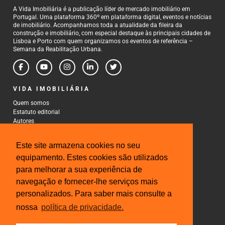
A Vida Imobiliária é a publicação líder de mercado imobiliário em
Portugal. Uma plataforma 360º em plataforma digital, eventos e notícias
de imobiliário. Acompanhamos toda a atualidade da fileira da
construção e imobiliário, com especial destaque às principais cidades de
Lisboa e Porto com quem organizamos os eventos de referência –
Semana da Reabilitação Urbana.
VIDA IMOBILIÁRIA
Quem somos
Estatuto editorial
Autores
Política de Privacidade
Termos e Condições de Uso
Este site armazena cookies no seu
CONTACTOS
equipamento. Estes cookies são utilizados
para melhorar a sua experiência de
Rua Gonçalo Cristovão, 185 - 6º
4000-269 Porto
navegação e fornecer-lhe serviços mais
Tel: 222 085 009
personalizados. Para saber mais consulte a
Fax: 222 085 010
Email: gestao@iberinmo.com
nossa
política de privacidade.