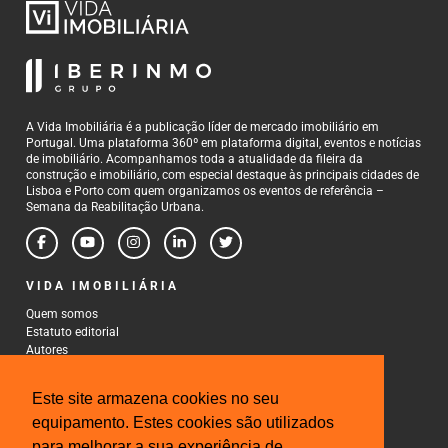
A Vida Imobiliária é a publicação líder de mercado imobiliário em
Portugal. Uma plataforma 360º em plataforma digital, eventos e notícias
de imobiliário. Acompanhamos toda a atualidade da fileira da
construção e imobiliário, com especial destaque às principais cidades de
Lisboa e Porto com quem organizamos os eventos de referência –
Semana da Reabilitação Urbana.
VIDA IMOBILIÁRIA
Quem somos
Estatuto editorial
Autores
Política de Privacidade
Termos e Condições de Uso
Este site armazena cookies no seu
CONTACTOS
equipamento. Estes cookies são utilizados
para melhorar a sua experiência de
Rua Gonçalo Cristovão, 185 - 6º