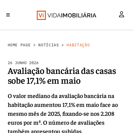
HABITAÇÃO
INVESTIMENTO
MERCADOS
REABILITAÇÃO URBANA
RETALHO
HOME PAGE
>
NOTÍCIAS
>
HABITAÇÃO
26 JUNHO 2026
Avaliação bancária das casas
sobe 17,1% em maio
O valor mediano da avaliação bancária na
habitação aumentou 17,1% em maio face ao
mesmo mês de 2025, fixando-se nos 2.208
euros por m². O número de avaliações
também apresentou subidas.