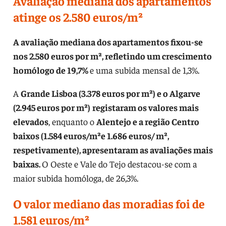
Avaliação mediana dos apartamentos
atinge os 2.580 euros/m²
A avaliação mediana dos apartamentos fixou-se
nos 2.580 euros por m², refletindo um crescimento
homólogo de 19,7%
e uma subida mensal de 1,3%.
A
Grande Lisboa (3.378 euros por m²) e o Algarve
(2.945 euros por m²)
registaram os valores mais
elevados
, enquanto o
Alentejo e a região Centro
baixos (1.584 euros/m²e 1.686 euros/ m²,
respetivamente), apresentaram as avaliações mais
baixas.
O Oeste e Vale do Tejo destacou-se com a
maior subida homóloga, de 26,3%.
O valor mediano das moradias foi de
1.581 euros/m²