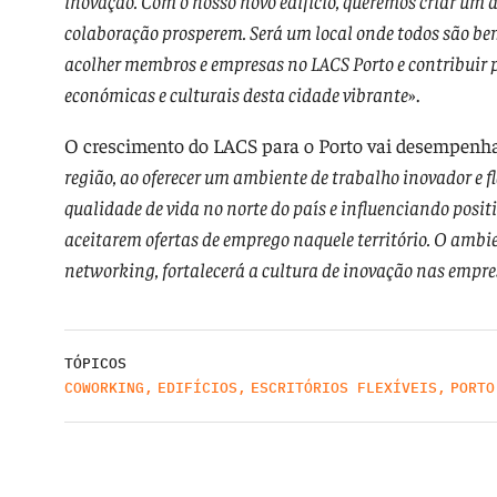
inovação. Com o nosso novo edifício, queremos criar um a
colaboração prosperem. Será um local onde todos são bem
acolher membros e empresas no LACS Porto e contribuir 
económicas e culturais desta cidade vibrante
».
O crescimento do LACS para o Porto vai desempenh
região, ao oferecer um ambiente de trabalho inovador e fle
qualidade de vida no norte do país e influenciando posi
aceitarem ofertas de emprego naquele território. O ambi
networking, fortalecerá a cultura de inovação nas empre
TÓPICOS
COWORKING
,
EDIFÍCIOS
,
ESCRITÓRIOS FLEXÍVEIS
,
PORTO