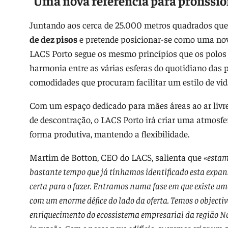
"Uma nova referência para profissio
Juntando aos cerca de 25.000 metros quadrados que
de dez pisos
e pretende posicionar-se como uma nova
LACS Porto segue os mesmo princípios que os polos 
harmonia entre as várias esferas do quotidiano das 
comodidades que procuram facilitar um estilo de vid
Com um espaço dedicado para mães áreas ao ar liv
de descontração, o LACS Porto irá criar uma atmosf
forma produtiva, mantendo a flexibilidade.
Martim de Botton, CEO do LACS, salienta que «
estam
bastante tempo que já tínhamos identificado esta expa
certa para o fazer. Entramos numa fase em que existe uma
com um enorme défice do lado da oferta. Temos o objecti
enriquecimento do ecossistema empresarial da região No