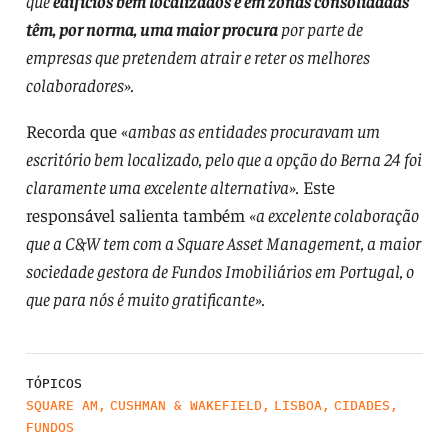
que
edifícios bem localizados e em zonas consolidadas
têm, por norma, uma maior procura
por parte de
empresas que pretendem atrair e reter os melhores
colaboradores».
Recorda que «
ambas as entidades procuravam um
escritório bem localizado, pelo que a opção do Berna 24 foi
claramente uma excelente alternativa».
Este
responsável salienta também
«a excelente colaboração
que a C&W tem com a Square Asset Management, a maior
sociedade gestora de Fundos Imobiliários em Portugal, o
que para nós é muito gratificante».
TÓPICOS
SQUARE AM
,
CUSHMAN & WAKEFIELD
,
LISBOA
,
CIDADES
,
FUNDOS