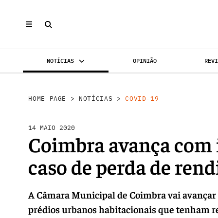
NOTÍCIAS
OPINIÃO
REV
INVESTIMENTO
MERCADOS
REABILI
HOME PAGE
>
NOTÍCIAS
>
COVID-19
14 MAIO 2020
Coimbra avança com 
caso de perda de ren
A Câmara Municipal de Coimbra vai avançar c
prédios urbanos habitacionais que tenham r