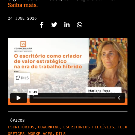
Saiba mais.
24 JUNE 2026
TÓPICOS
ESCRITÓRIOS
,
COWORKING
,
ESCRITÓRIOS FLEXÍVEIS
,
FLEX
OFFICES
,
WORKPLACES
,
DILS