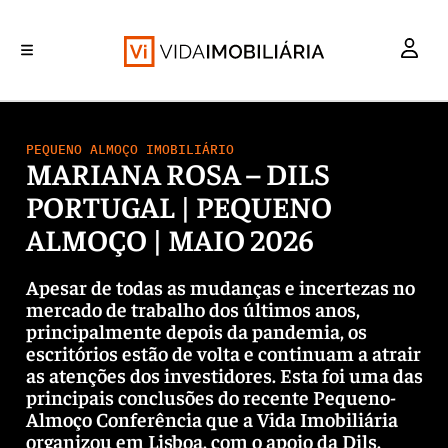
INVESTIMENTO
MERCADOS
REABILITAÇÃO URBANA
RETALHO
HABITAÇÃO
PEQUENO ALMOÇO IMOBILIÁRIO
MARIANA ROSA – DILS
PORTUGAL | PEQUENO
ALMOÇO | MAIO 2026
Apesar de todas as mudanças e incertezas no
mercado de trabalho dos últimos anos,
principalmente depois da pandemia, os
escritórios estão de volta e continuam a atrair
as atenções dos investidores. Esta foi uma das
principais conclusões do recente Pequeno-
Almoço Conferência que a Vida Imobiliária
organizou em Lisboa, com o apoio da Dils.