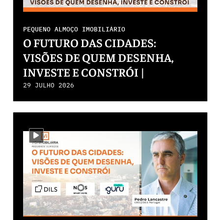
PEQUENO ALMOÇO IMOBILIÁRIO
O FUTURO DAS CIDADES:
VISÕES DE QUEM DESENHA,
INVESTE E CONSTRÓI |
PEQUENO ALMOÇO - JULHO
29 JULHO 2026
2026
i-video