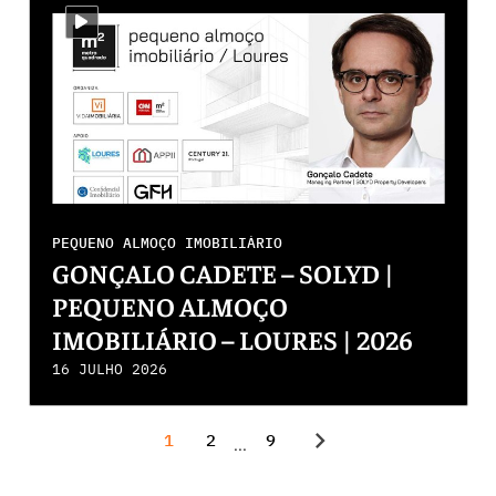
i-video
PEQUENO ALMOÇO IMOBILIÁRIO
GONÇALO CADETE – SOLYD |
PEQUENO ALMOÇO
IMOBILIÁRIO – LOURES | 2026
16 JULHO 2026
chevron_right
1
2
9
...