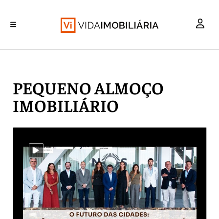
INVESTIMENTO
MERCADOS
REABILITAÇÃO URBANA
RETALHO
HABITAÇÃO
PEQUENO ALMOÇO
IMOBILIÁRIO
i-video