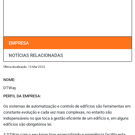
Empreendimentos
Espanha
Jurídico
Oportunidades
Promoção Imobiliária
EMPRESA
Outros
NOTÍCIAS RELACIONADAS
Opinião
Revistas
Última atualização: 13 Mar 2023
Multimédia
Empresas
NOME:
Media Kit
Eventos
DTWay
Podcasts
PERFIL DA EMPRESA:
Especial
Academy
Os sistemas de automatização e controlo de edifícios são ferramentas em
constante evolução e cada vez mais complexas, no entanto são
indispensáveis no que toca à gestão eficiente de um edifício e, em alguns
Siga-nos
edifícios são obrigatórios lei.
Facebook
A DTWay com o seu know how especializado e experiência facilita esta