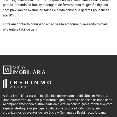
Instagram
gestão, dotando os facility managers de ferramentas de gestão digitais,
Linkedin
com previsão de avarias ou falhas e ainda consegue garantir poupanças
Twitter
até 30%.
Youtube
Vimeo
Entre em contacto connosco e não hesite em tornar o seu edifício mais
Flickr
eficiente e fácil de gerir
Sobre
Quem somos
Estatuto Editorial
Autores
Política de Privacidade
Termos e Condições de Uso
A Vida Imobiliária é a publicação líder de mercado imobiliário em Portugal.
Uma plataforma 360º em plataforma digital, eventos e notícias de imobiliário.
Acompanhamos toda a atualidade da fileira da construção e imobiliário, com
especial destaque às principais cidades de Lisboa e Porto com quem
organizamos os eventos de referência – Semana da Reabilitação Urbana.