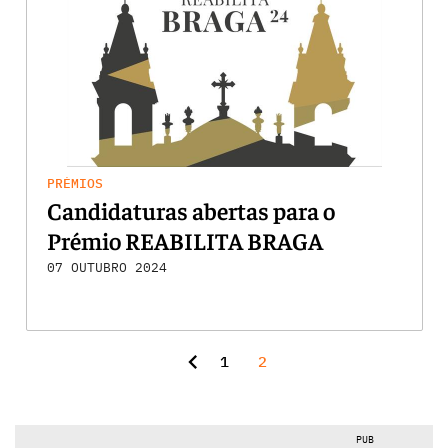
PRÉMIOS
Candidaturas abertas para o
Prémio REABILITA BRAGA
07 OUTUBRO 2024
chevron_left
1
2
PUB