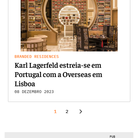
BRANDED RESIDENCES
Karl Lagerfeld estreia-se em
Portugal com a Overseas em
Lisboa
08 DEZEMBRO 2023
chevron_right
1
2
PUB