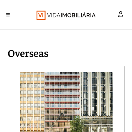
INVESTIMENTO
MERCADOS
REABILITAÇÃO URBANA
RETALHO
HABITAÇÃO
Overseas