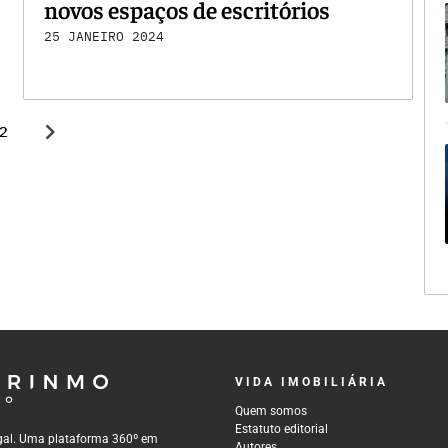
novos espaços de escritórios
25 JANEIRO 2024
chevron_right
2
VIDA IMOBILIÁRIA
Quem somos
Estatuto editorial
tugal. Uma plataforma 360º em
Autores