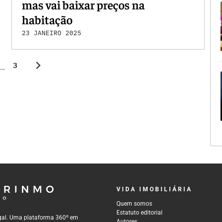
mas vai baixar preços na
habitação
23 JANEIRO 2025
chevron_right
3
...
VIDA IMOBILIÁRIA
Quem somos
Estatuto editorial
tugal. Uma plataforma 360º em
Autores