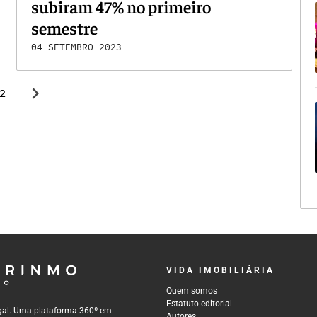
subiram 47% no primeiro
semestre
04 SETEMBRO 2023
chevron_right
2
VIDA IMOBILIÁRIA
Quem somos
Estatuto editorial
tugal. Uma plataforma 360º em
Autores