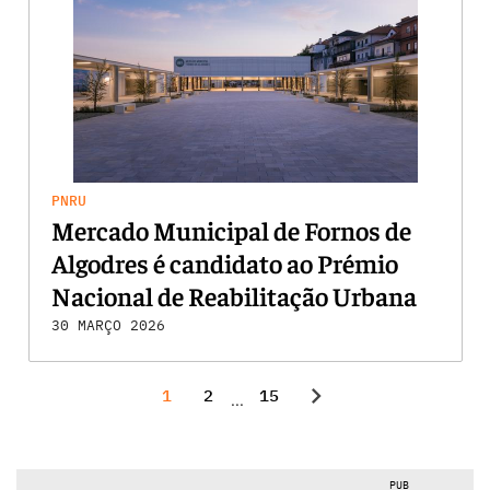
PNRU
Mercado Municipal de Fornos de
Algodres é candidato ao Prémio
Nacional de Reabilitação Urbana
30 MARÇO 2026
chevron_right
1
2
15
...
PUB