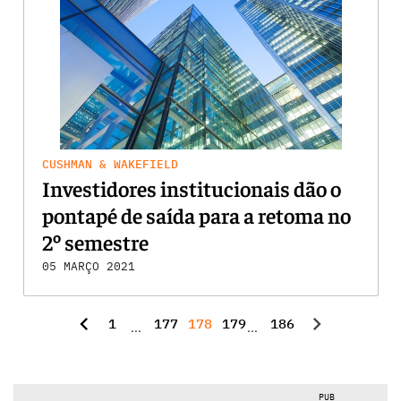
CUSHMAN & WAKEFIELD
Investidores institucionais dão o
pontapé de saída para a retoma no
2º semestre
05 MARÇO 2021
chevron_left
chevron_right
1
177
178
179
186
...
...
PUB