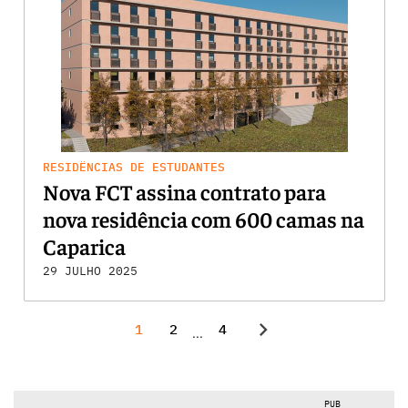
RESIDÊNCIAS DE ESTUDANTES
Nova FCT assina contrato para
nova residência com 600 camas na
Caparica
29 JULHO 2025
chevron_right
1
2
4
...
PUB