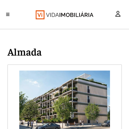
INVESTIMENTO
MERCADOS
REABILITAÇÃO URBANA
RETALHO
HABITAÇÃO
Almada