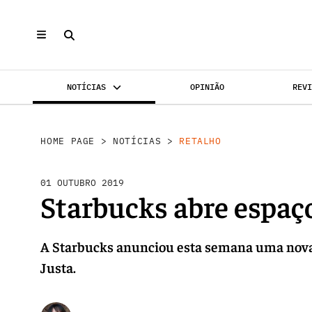
NOTÍCIAS
OPINIÃO
REV
INVESTIMENTO
MERCADOS
REABILI
HOME PAGE
>
NOTÍCIAS
>
RETALHO
01 OUTUBRO 2019
Starbucks abre espaço
A Starbucks anunciou esta semana uma nova a
Justa.