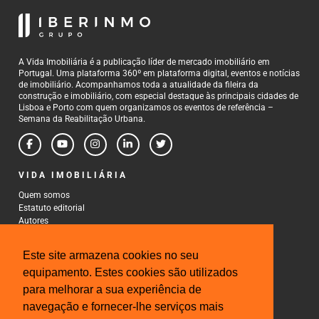
A Vida Imobiliária é a publicação líder de mercado imobiliário em
Portugal. Uma plataforma 360º em plataforma digital, eventos e notícias
de imobiliário. Acompanhamos toda a atualidade da fileira da
construção e imobiliário, com especial destaque às principais cidades de
Lisboa e Porto com quem organizamos os eventos de referência –
Semana da Reabilitação Urbana.
VIDA IMOBILIÁRIA
Quem somos
Estatuto editorial
Autores
Política de Privacidade
Termos e Condições de Uso
Este site armazena cookies no seu
CONTACTOS
equipamento. Estes cookies são utilizados
para melhorar a sua experiência de
Rua Gonçalo Cristovão, 185 - 6º
4000-269 Porto
navegação e fornecer-lhe serviços mais
Tel: 222 085 009