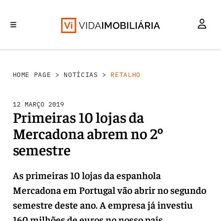
RETALHO
INVESTIMENTO
MERCADOS
REABILITAÇÃO URBANA
HABITAÇÃO
HOME PAGE
>
NOTÍCIAS
>
RETALHO
12 MARÇO 2019
Primeiras 10 lojas da
Mercadona abrem no 2º
semestre
As primeiras 10 lojas da espanhola
Mercadona em Portugal vão abrir no segundo
semestre deste ano. A empresa já investiu
160 milhões de euros no nosso país.