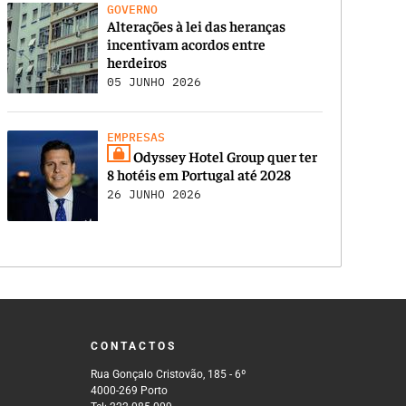
GOVERNO
Alterações à lei das heranças
incentivam acordos entre
herdeiros
05 JUNHO 2026
EMPRESAS
Odyssey Hotel Group quer ter
8 hotéis em Portugal até 2028
26 JUNHO 2026
CONTACTOS
Rua Gonçalo Cristovão, 185 - 6º
4000-269 Porto