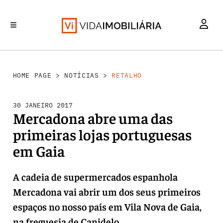
RETALHO
INVESTIMENTO
MERCADOS
REABILITAÇÃO URBANA
HABITAÇÃO
HOME PAGE
>
NOTÍCIAS
>
RETALHO
30 JANEIRO 2017
Mercadona abre uma das
primeiras lojas portuguesas
em Gaia
A cadeia de supermercados espanhola
Mercadona vai abrir um dos seus primeiros
espaços no nosso país em Vila Nova de Gaia,
na freguesia de Canidelo.