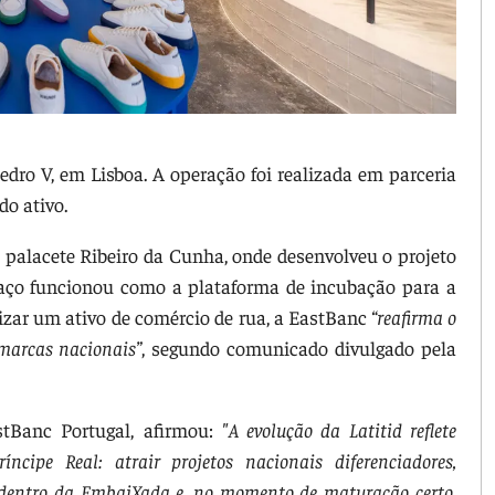
edro V, em Lisboa. A operação foi realizada em parceria
do ativo.
o palacete Ribeiro da Cunha, onde desenvolveu o projeto
paço funcionou como a plataforma de incubação para a
lizar um ativo de comércio de rua, a EastBanc
“reafirma o
 marcas nacionais”
, segundo comunicado divulgado pela
stBanc Portugal, afirmou:
"A evolução da Latitid reflete
ncipe Real: atrair projetos nacionais diferenciadores,
m dentro da EmbaiXada e, no momento de maturação certo,