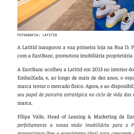
FOTOGRAFIA: LATITID
A Latitid inaugurou a sua primeira loja na Rua D. P
com a EastBanc, promotora imobiliária proprietária 
A EastBanc acolheu a Latitid em 2013 no interior d
EmbaiXada, e, ao longo de mais de dez anos, o es
marca testar o mercado físico. Agora, e ao disponibi
seu papel de parceira estratégica no ciclo de vida das
marca.
Filipa Valle, Head of Leasing & Marketing da Ea
perfeitamente a nossa visão imobiliária para o Prí
proporcionar-lhes o ecossistema ideal para crescere