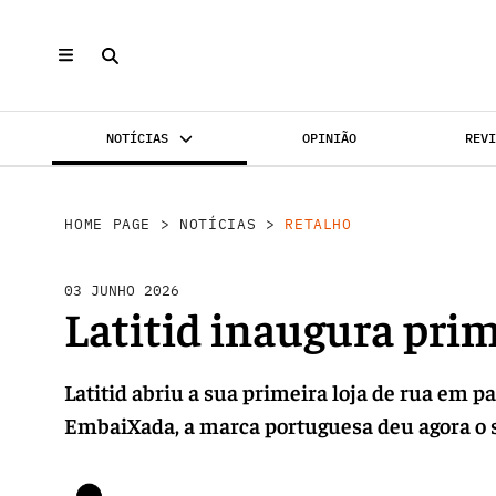
NOTÍCIAS
OPINIÃO
REV
INVESTIMENTO
MERCADOS
REABILI
HOME PAGE
>
NOTÍCIAS
>
RETALHO
03 JUNHO 2026
Latitid inaugura prim
Latitid abriu a sua primeira loja de rua em p
EmbaiXada, a marca portuguesa deu agora o s