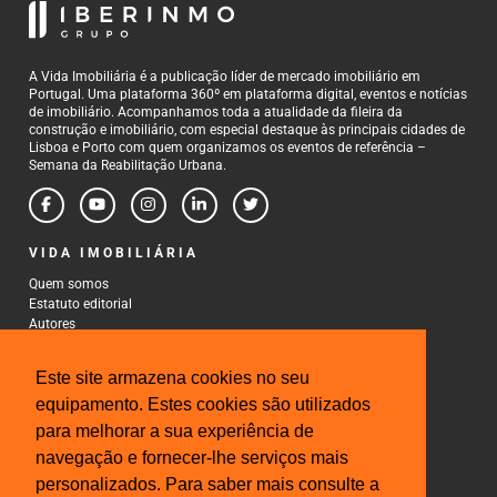
A Vida Imobiliária é a publicação líder de mercado imobiliário em
Portugal. Uma plataforma 360º em plataforma digital, eventos e notícias
de imobiliário. Acompanhamos toda a atualidade da fileira da
construção e imobiliário, com especial destaque às principais cidades de
Lisboa e Porto com quem organizamos os eventos de referência –
Semana da Reabilitação Urbana.
VIDA IMOBILIÁRIA
Quem somos
Estatuto editorial
Autores
Política de Privacidade
Termos e Condições de Uso
Este site armazena cookies no seu
CONTACTOS
equipamento. Estes cookies são utilizados
para melhorar a sua experiência de
Rua Gonçalo Cristovão, 185 - 6º
4000-269 Porto
navegação e fornecer-lhe serviços mais
Tel: 222 085 009
personalizados. Para saber mais consulte a
Fax: 222 085 010