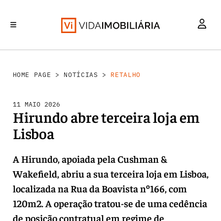
RETALHO
INVESTIMENTO
MERCADOS
REABILITAÇÃO URBANA
HABITAÇÃO
HOME PAGE
>
NOTÍCIAS
>
RETALHO
11 MAIO 2026
Hirundo abre terceira loja em
Lisboa
A Hirundo, apoiada pela Cushman &
Wakefield, abriu a sua terceira loja em Lisboa,
localizada na Rua da Boavista nº166, com
120m2. A operação tratou-se de uma cedência
de posição contratual em regime de