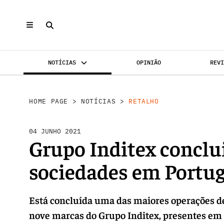
NOTÍCIAS
OPINIÃO
REV
INVESTIMENTO
MERCADOS
REABILI
HOME PAGE
>
NOTÍCIAS
>
RETALHO
04 JUNHO 2021
Grupo Inditex conclui
sociedades em Portug
Está concluída uma das maiores operações de
nove marcas do Grupo Inditex, presentes em P