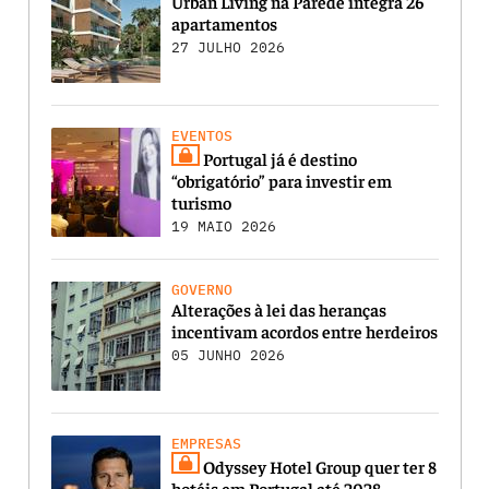
Urban Living na Parede integra 26
apartamentos
27 JULHO 2026
EVENTOS
Portugal já é destino
“obrigatório” para investir em
turismo
19 MAIO 2026
GOVERNO
Alterações à lei das heranças
incentivam acordos entre herdeiros
05 JUNHO 2026
EMPRESAS
Odyssey Hotel Group quer ter 8
hotéis em Portugal até 2028